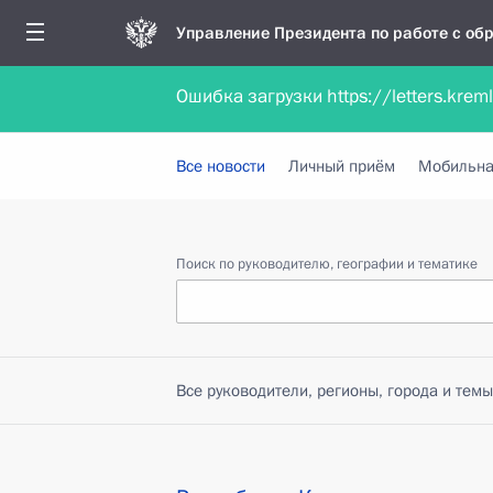
Управление Президента по работе с о
Ошибка загрузки https://letters.krem
Обратиться в форме электронного докуме
Все новости
Личный приём
Мобильна
Поиск по руководителю, географии и тематике
Все руководители, регионы, города и темы