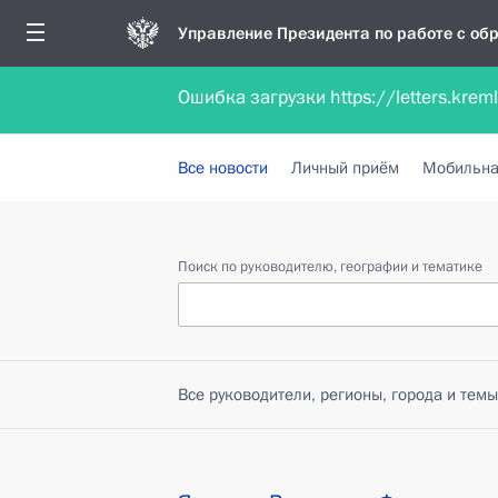
Управление Президента по работе с о
Ошибка загрузки https://letters.krem
Обратиться в форме электронного докуме
Все новости
Личный приём
Мобильна
Поиск по руководителю, географии и тематике
Все руководители, регионы, города и темы