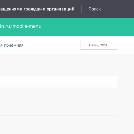
бращениями граждан и организаций
Поиск
lin.ru/mobile-menu
нта
Обратиться в устной форме
Новости
Обзоры обращени
я приёмная
июнь, 2026