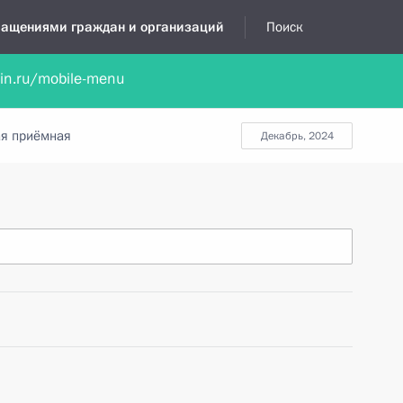
бращениями граждан и организаций
Поиск
lin.ru/mobile-menu
нта
Обратиться в устной форме
Новости
Обзоры обращени
я приёмная
декабрь, 2024