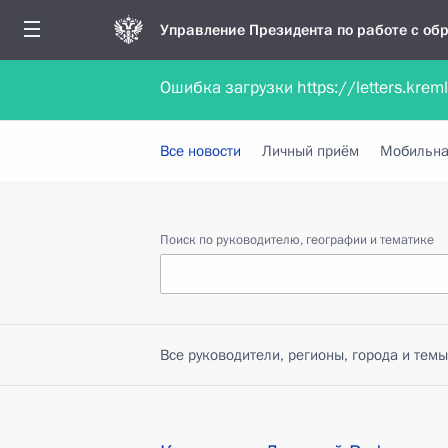
Управление Президента по работе с о
Ошибка загрузки https://letters.krem
Обратиться в форме электронного докуме
Все новости
Личный приём
Мобильна
Поиск по руководителю, географии и тематике
Все руководители, регионы, города и темы