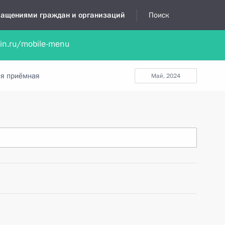
бращениями граждан и организаций
Поиск
lin.ru/mobile-menu
нта
Обратиться в устной форме
Новости
Обзоры обращени
я приёмная
май, 2024