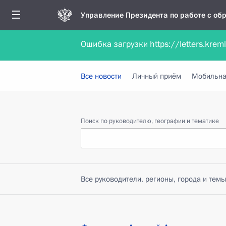
Управление Президента по работе с о
Ошибка загрузки https://letters.krem
Обратиться в форме электронного докуме
Все новости
Личный приём
Мобильна
Поиск по руководителю, географии и тематике
Все руководители, регионы, города и темы