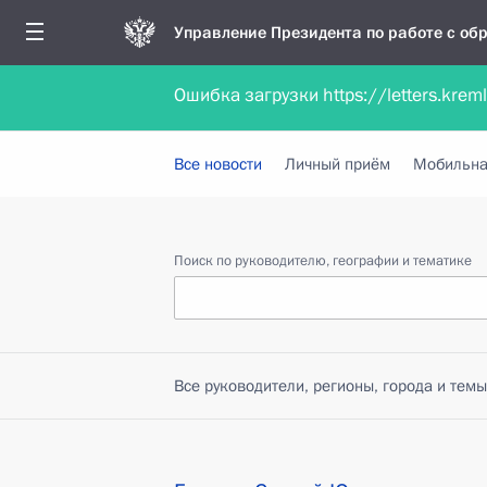
Управление Президента по работе с о
Ошибка загрузки https://letters.krem
Обратиться в форме электронного докуме
Все новости
Личный приём
Мобильна
Поиск по руководителю, географии и тематике
Все руководители, регионы, города и темы