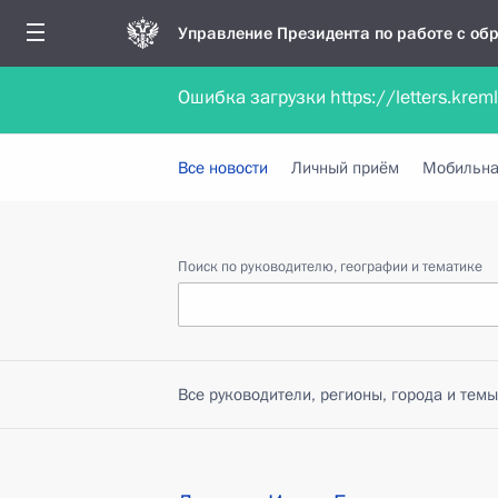
Управление Президента по работе с о
Ошибка загрузки https://letters.krem
Обратиться в форме электронного докуме
Все новости
Личный приём
Мобильна
Поиск по руководителю, географии и тематике
Все руководители, регионы, города и темы