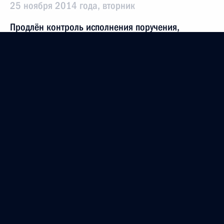
25 ноября 2014 года, вторник
Продлён контроль исполнения поручения,
данного по итогам личного приёма в режиме
видео-конференц-связи жительницы Тамбовской
области, проведённого по поручению Президента
Российской Федерации помощником Президента
Российской Федерации в Приёмной Президента
Российской Федерации по приёму граждан
в Москве 28 мая 2013 года
25 ноября 2014 года, 10:37
7 ноября 2014 года, пятница
О ходе исполнения поручения, данного по итогам
личного приёма в режиме видео-конференц-связи
жительницы Тамбовской области, проведённого