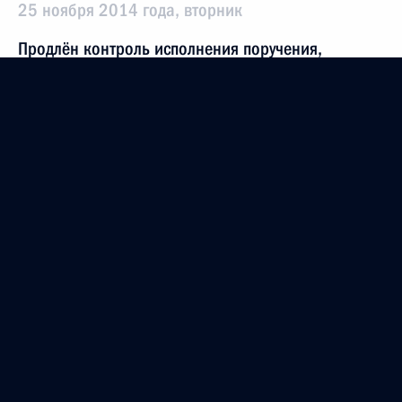
25 ноября 2014 года, вторник
Продлён контроль исполнения поручения,
данного по итогам личного приёма в режиме
видео-конференц-связи жительницы Тамбовской
области, проведённого по поручению Президента
Российской Федерации помощником Президента
Российской Федерации в Приёмной Президента
Российской Федерации по приёму граждан
в Москве 28 мая 2013 года
25 ноября 2014 года, 10:37
7 ноября 2014 года, пятница
О ходе исполнения поручения, данного по итогам
личного приёма в режиме видео-конференц-связи
жительницы Тамбовской области, проведённого