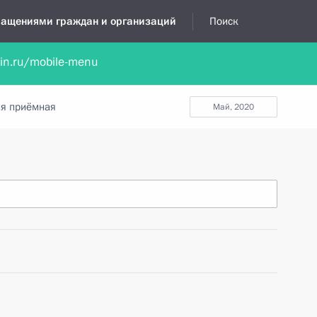
бращениями граждан и организаций
Поиск
lin.ru/mobile-menu
нта
Обратиться в устной форме
Новости
Обзоры обращени
я приёмная
май, 2020