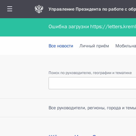
Управление Президента по работе с о
Ошибка загрузки https://letters.krem
Обратиться в форме электронного докуме
Все новости
Личный приём
Мобильна
Поиск по руководителю, географии и тематике
Все руководители, регионы, города и темы