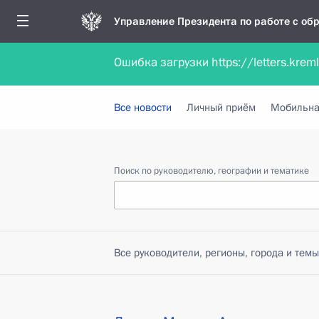
Управление Президента по работе с о
Ошибка загрузки https://letters.krem
Обратиться в форме электронного докуме
Все новости
Личный приём
Мобильна
Поиск по руководителю, географии и тематике
Все руководители, регионы, города и темы