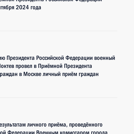
нтября 2024 года
нию Президента Российской Федерации военный
октев провел в Приёмной Президента
граждан в Москве личный приём граждан
езультатам личного приёма, проведённого
кой Федерации Военным комиссаром города