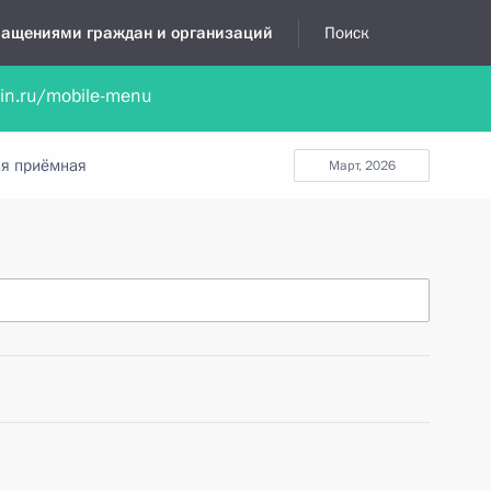
бращениями граждан и организаций
Поиск
lin.ru/mobile-menu
нта
Обратиться в устной форме
Новости
Обзоры обращени
я приёмная
март, 2026