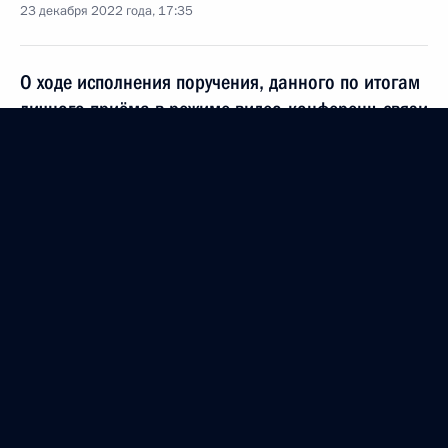
23 декабря 2022 года, 17:35
О ходе исполнения поручения, данного по итогам
личного приёма в режиме видео-конференц-связи
жительницы Ханты-Мансийского автономного
округа – Югры, проведённого по поручению
Президента Российской Федерации помощником
Президента Российской Федерации Владимиром
Мединским в Приёмной Президента Российской
Федерации по приёму граждан в Москве 19
октября 2022 года
23 декабря 2022 года, 17:27
О ходе исполнения поручения, данного по итогам
личного приёма в режиме видео-конференц-связи