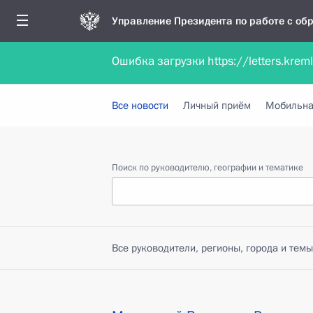
Управление Президента по работе с о
Ошибка загрузки https://letters.krem
Обратиться в форме электронного докуме
Все новости
Личный приём
Мобильна
Поиск по руководителю, географии и тематике
Все руководители, регионы, города и темы