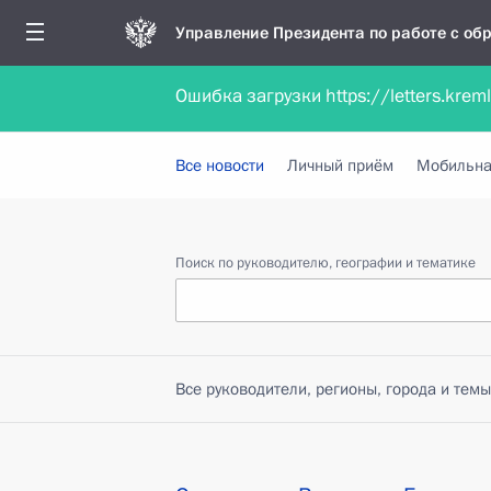
Управление Президента по работе с о
Ошибка загрузки https://letters.krem
Обратиться в форме электронного докуме
Все новости
Личный приём
Мобильна
Поиск по руководителю, географии и тематике
Все руководители, регионы, города и темы