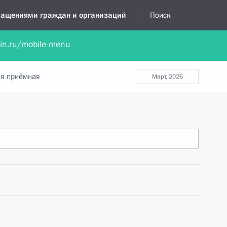
бращениями граждан и организаций
Поиск
lin.ru/mobile-menu
нта
Обратиться в устной форме
Новости
Обзоры обращени
я приёмная
март, 2026