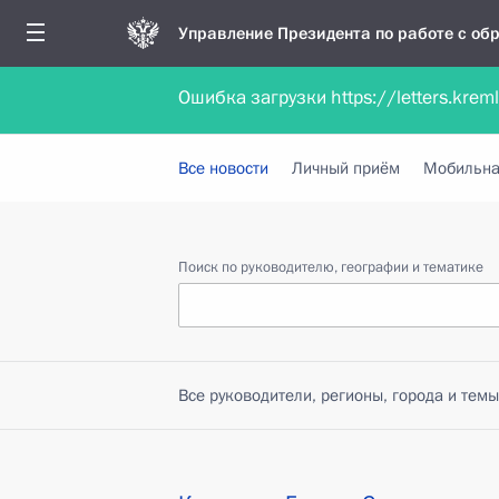
Управление Президента по работе с о
Ошибка загрузки https://letters.krem
Обратиться в форме электронного докуме
Все новости
Личный приём
Мобильна
Поиск по руководителю, географии и тематике
Все руководители, регионы, города и темы