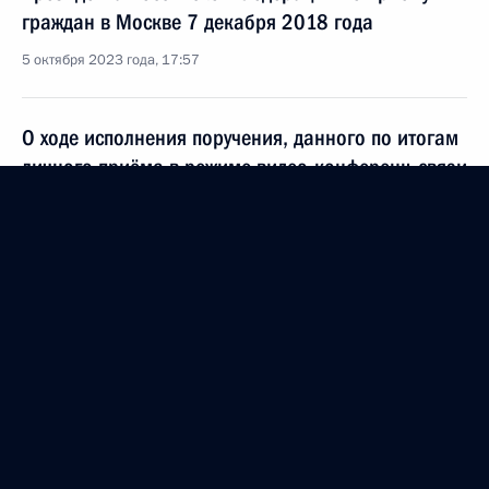
граждан в Москве 7 декабря 2018 года
5 октября 2023 года, 17:57
О ходе исполнения поручения, данного по итогам
личного приёма в режиме видео-конференц-связи
жительницы Ульяновской области, проведённого
по поручению Президента Российской Федерации
начальником Управления Президента Российской
Федерации по вопросам государственной службы
и кадров в Приёмной Президента Российской
Федерации по приёму граждан в Москве
7 декабря 2018 года
5 октября 2023 года, 17:47