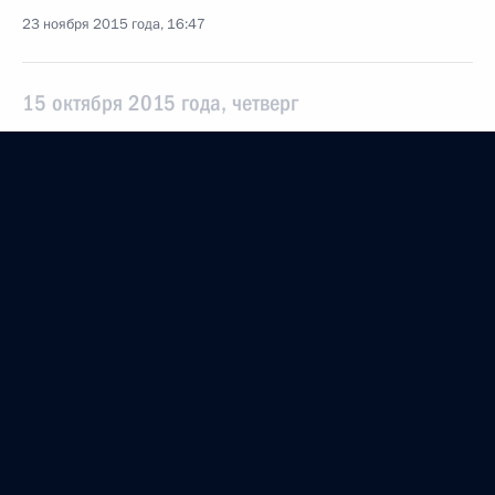
23 ноября 2015 года, 16:47
15 октября 2015 года, четверг
15 октября 2015 года по поручению Президента
Российской Федерации управляющий
Государственным учреждением – Отделением
Пенсионного фонда Российской Федерации
по городу Москве и Московской области Андрей
Андреев провёл в Приёмной Президента
Российской Федерации по приёму граждан
в Москве личный приём граждан
15 октября 2015 года, 17:33
18 августа 2015 года, вторник