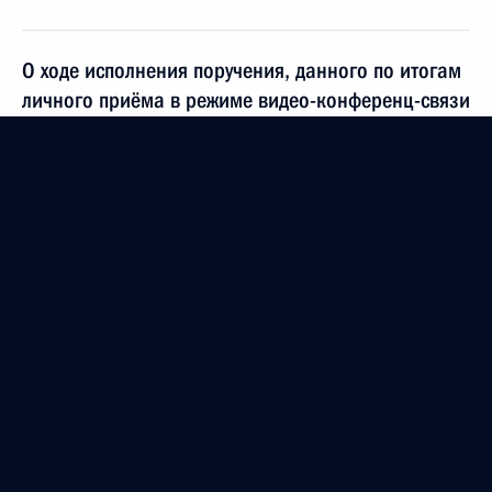
О ходе исполнения поручения, данного по итогам
личного приёма в режиме видео-конференц-связи
жителя Владимирской области, проведённого
по поручению Президента Российской Федерации
советником Президента Российской Федерации
Антоном Кобяковым в Приёмной Президента
Российской Федерации по приёму граждан
в Москве 25 марта 2016 года
29 декабря 2018 года, 20:34
28 декабря 2018 года, пятница
Исполнено поручение, данное по итогам личного
приёма в режиме видео-конференц-связи