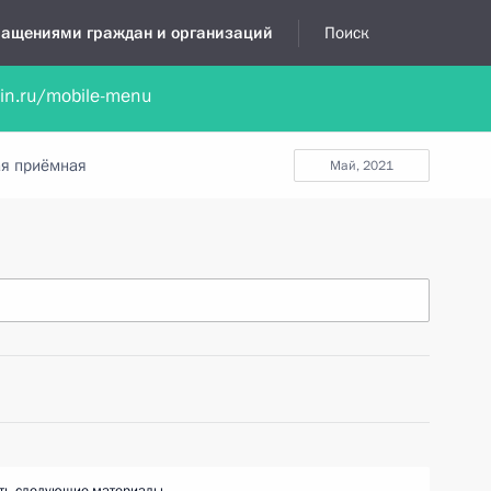
бращениями граждан и организаций
Поиск
lin.ru/mobile-menu
нта
Обратиться в устной форме
Новости
Обзоры обращени
я приёмная
май, 2021