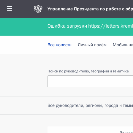
Управление Президента по работе с о
Ошибка загрузки https://letters.krem
Обратиться в форме электронного докуме
Все новости
Личный приём
Мобильна
Поиск по руководителю, географии и тематике
Все руководители, регионы, города и темы