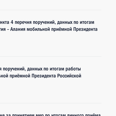
нкта 4 перечня поручений, данных по итогам
тия – Алания мобильной приёмной Президента
я поручений, данных по итогам работы
ьной приёмной Президента Российской
ке за принятием мер по итогам личного приёма