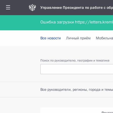
Управление Президента по работе с о
Ошибка загрузки https://letters.krem
Обратиться в форме электронного докуме
Все новости
Личный приём
Мобильна
Поиск по руководителю, географии и тематике
Все руководители, регионы, города и темы