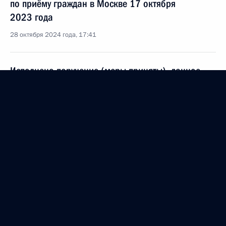
по приёму граждан в Москве 17 октября
2023 года
28 октября 2024 года, 17:41
Исполнено поручение (меры приняты), данное
по итогам личного приёма в режиме видео-
конференц-связи жительницы Чувашской
Республики, проведённого по поручению
Президента Российской Федерации начальником
Управления Президента Российской Федерации
по общественным проектам Сергеем Новиковым
в Приёмной Президента Российской Федерации
по приёму граждан в Москве 17 октября
2023 года
28 октября 2024 года, 17:40