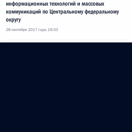
информационных технологий и массовых
коммуникаций по Центральному федеральному
округу
28 сентября 2017 года, 19:33
О ходе исполнения пункта 5 перечня поручений,
данных по итогам работы в Калужской области
мобильной приёмной Президента Российской
Федерации
28 сентября 2017 года, 14:58
О ходе исполнения пункта 2 перечня поручений,
данных по итогам работы в Калужской области
мобильной приёмной Президента