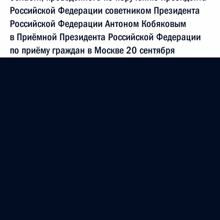
Российской Федерации советником Президента
Российской Федерации Антоном Кобяковым
в Приёмной Президента Российской Федерации
по приёму граждан в Москве 20 сентября
2019 года
27 ноября 2019 года, 23:07
Продолжен контроль исполнения поручения,
данного по итогам личного приёма в режиме
видео-конференц-связи жительницы Кировской
области, проведённого по поручению Президента
Российской Федерации советником Президента
Российской Федерации Александрой Левицкой
в Приёмной Президента Российской Федерации
по приёму граждан в Москве 27 марта 2019 года