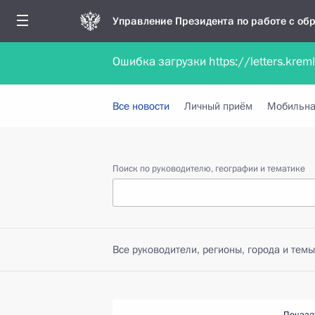
Управление Президента по работе с о
Ошибка загрузки https://letters.krem
Обратиться в форме электронного докуме
Все новости
Личный приём
Мобильна
Поиск по руководителю, географии и тематике
Все руководители, регионы, города и темы