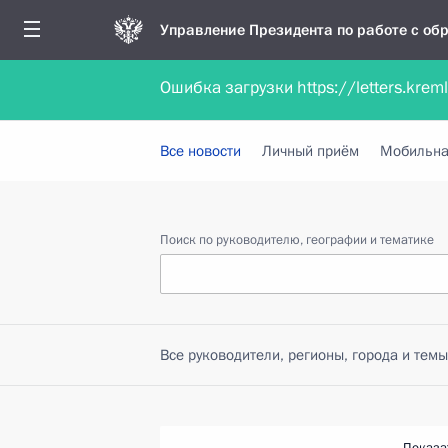
Управление Президента по работе с о
Ошибка загрузки https://letters.krem
Обратиться в форме электронного докуме
Все новости
Личный приём
Мобильна
Поиск по руководителю, географии и тематике
Все руководители, регионы, города и темы