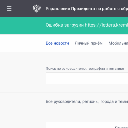
Управление Президента по работе с о
Ошибка загрузки https://letters.krem
Обратиться в форме электронного докуме
Все новости
Личный приём
Мобильна
Поиск по руководителю, географии и тематике
Все руководители, регионы, города и темы