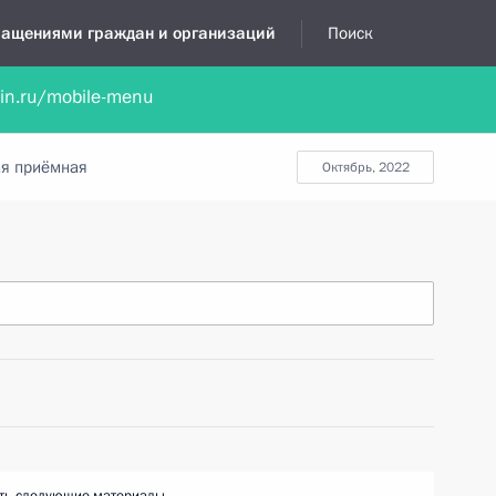
бращениями граждан и организаций
Поиск
lin.ru/mobile-menu
нта
Обратиться в устной форме
Новости
Обзоры обращени
я приёмная
октябрь, 2022