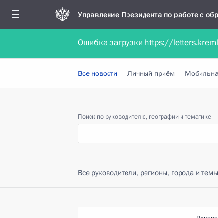
Управление Президента по работе с о
Ошибка загрузки https://letters.krem
Обратиться в форме электронного докуме
Все новости
Личный приём
Мобильна
Поиск по руководителю, географии и тематике
Все руководители, регионы, города и темы