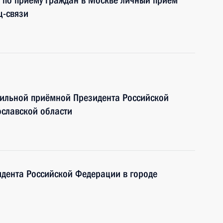
 по приёму граждан в Москве личный приём
ц-связи
бильной приёмной Президента Российской
ославской области
дента Российской Федерации в городе