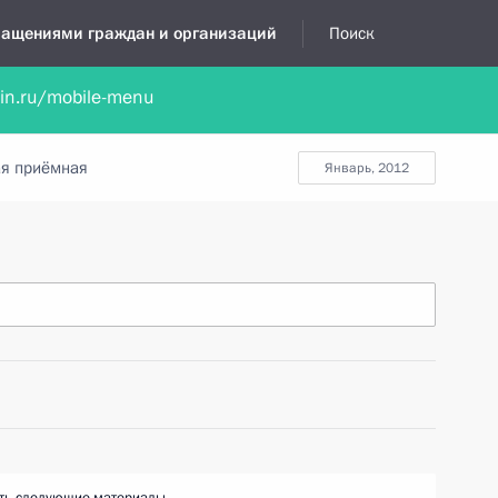
бращениями граждан и организаций
Поиск
lin.ru/mobile-menu
нта
Обратиться в устной форме
Новости
Обзоры обращени
я приёмная
январь, 2012