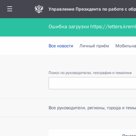
Управление Президента по работе с о
Ошибка загрузки https://letters.krem
Обратиться в форме электронного докуме
Все новости
Личный приём
Мобильна
Поиск по руководителю, географии и тематике
Все руководители, регионы, города и темы