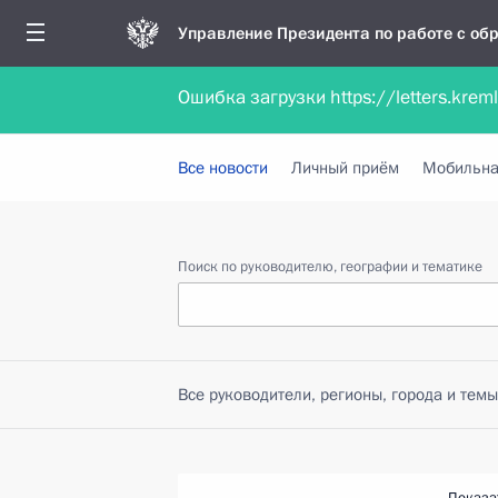
Управление Президента по работе с о
Ошибка загрузки https://letters.krem
Обратиться в форме электронного докуме
Все новости
Личный приём
Мобильна
Поиск по руководителю, географии и тематике
Все руководители, регионы, города и темы