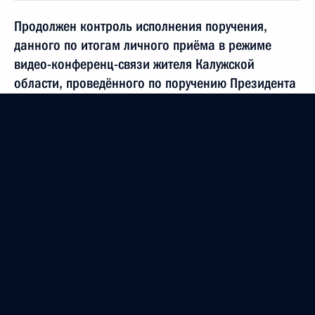
Продолжен контроль исполнения поручения,
данного по итогам личного приёма в режиме
видео-конференц-связи жителя Калужской
области, проведённого по поручению Президента
Российской Федерации помощником Президента
Российской Федерации – начальником
Контрольного управления Президента Российской
Федерации Дмитрием Шальковым в Приёмной
Президента Российской Федерации по приёму
граждан в Москве 18 октября 2022 года
19 июня 2023 года, 19:00
Продолжен контроль поручения, данного
по итогам личного приёма в режиме видео-
конференц-связи жительницы Ямало-Ненецкого