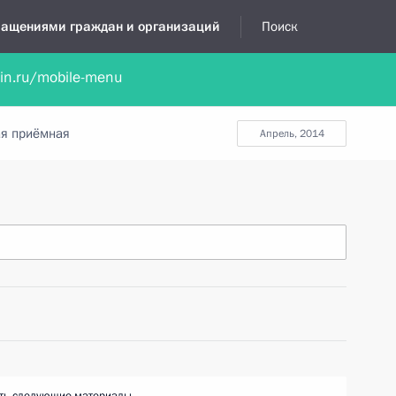
бращениями граждан и организаций
Поиск
lin.ru/mobile-menu
нта
Обратиться в устной форме
Новости
Обзоры обращени
я приёмная
апрель, 2014