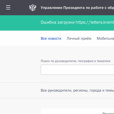
Управление Президента по работе с о
Ошибка загрузки https://letters.krem
Обратиться в форме электронного докуме
Все новости
Личный приём
Мобильна
Поиск по руководителю, географии и тематике
Все руководители, регионы, города и темы