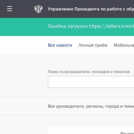
Управление Президента по работе с о
Ошибка загрузки https://letters.krem
Обратиться в форме электронного докуме
Все новости
Личный приём
Мобильна
Поиск по руководителю, географии и тематике
Все руководители, регионы, города и темы