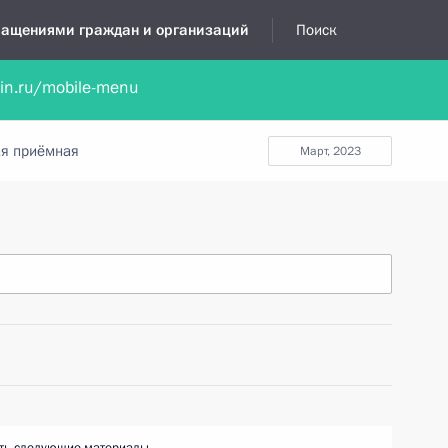
бращениями граждан и организаций
Поиск
lin.ru/mobile-menu
нта
Обратиться в устной форме
Новости
Обзоры обращени
я приёмная
март, 2023