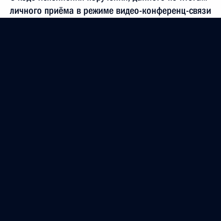
личного приёма в режиме видео-конференц-связи
жительницы Тверской области, проведённого
по поручению Президента Российской Федерации
советником Президента Российской Федерации
Михаилом Федотовым в Приёмной Президента
Российской Федерации по приёму граждан
в Москве 28 октября 2016 года
20 апреля 2017 года, 18:16
О ходе исполнения поручения, данного по итогам
личного приёма в режиме видео-конференц-связи
жителя Республики Дагестан, проведённого
по поручению Президента Российской Федерации
заместителем Руководителя Администрации
Президента Российской Федерации Владимиром