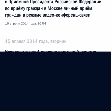
в Приёмной Президента Российской Федерации
по приёму граждан в Москве личный приём
граждан в режиме видео-конференц-связи
16 апреля 2014 года, 16:54
15 апреля 2014 года, вторник
Исполнен пункт 4 перечня поручений, данных
по итогам работы в Ставропольском крае
мобильной приёмной Президента
15 апреля 2014 года, 19:00
О ходе исполнения пунктов 2 и 4 перечня
поручений, данных по итогам работы в Алтайском
крае мобильной приёмной Президента