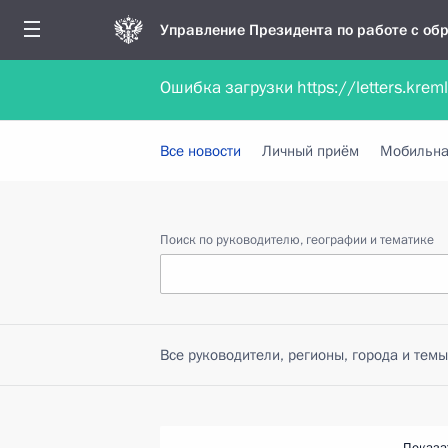
Управление Президента по работе с о
Ошибка загрузки https://letters.krem
Обратиться в форме электронного докуме
Все новости
Личный приём
Мобильна
Поиск по руководителю, географии и тематике
Все руководители, регионы, города и темы