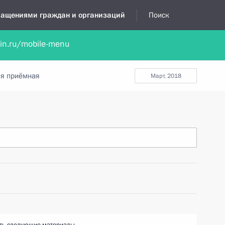
бращениями граждан и организаций
Поиск
lin.ru/mobile-menu
нта
Обратиться в устной форме
Новости
Обзоры обращени
я приёмная
март, 2018