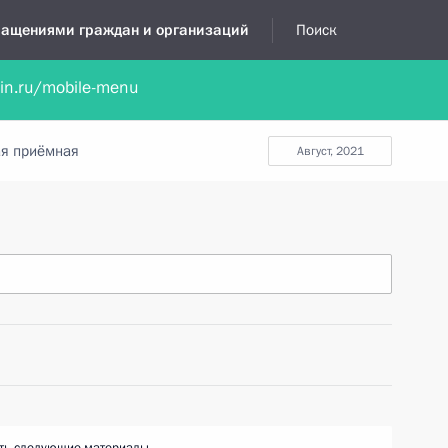
бращениями граждан и организаций
Поиск
lin.ru/mobile-menu
нта
Обратиться в устной форме
Новости
Обзоры обращени
я приёмная
август, 2021