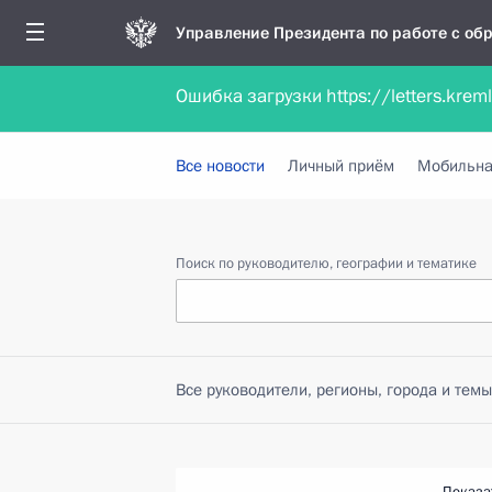
Управление Президента по работе с о
Ошибка загрузки https://letters.krem
Обратиться в форме электронного докуме
Все новости
Личный приём
Мобильна
Поиск по руководителю, географии и тематике
Все руководители, регионы, города и темы