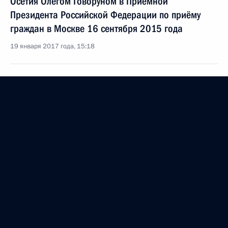
Осетия Олегом Говоруном в Приёмной
Президента Российской Федерации по приёму
граждан в Москве 16 сентября 2015 года
19 января 2017 года, 15:18
О ходе исполнения поручения, данного по итогам
личного приёма в режиме видео-конференц-связи
жителя Саратовской области, проведённого
по поручению Президента Российской Федерации
начальником Управления протокола Президента
Российской Федерации в Приёмной Президента
Российской Федерации по приёму граждан
в Москве 28 июля 2015 года
19 января 2017 года, 15:16