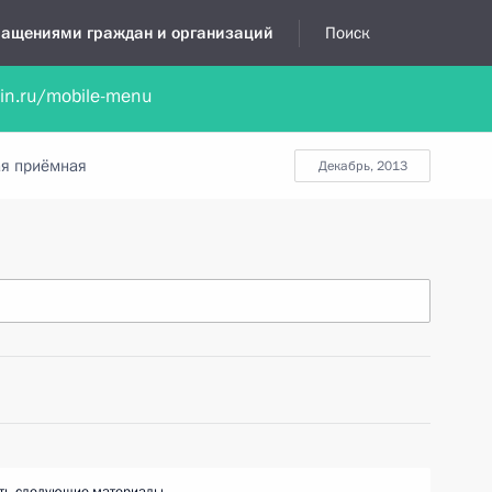
бращениями граждан и организаций
Поиск
lin.ru/mobile-menu
нта
Обратиться в устной форме
Новости
Обзоры обращени
я приёмная
декабрь, 2013