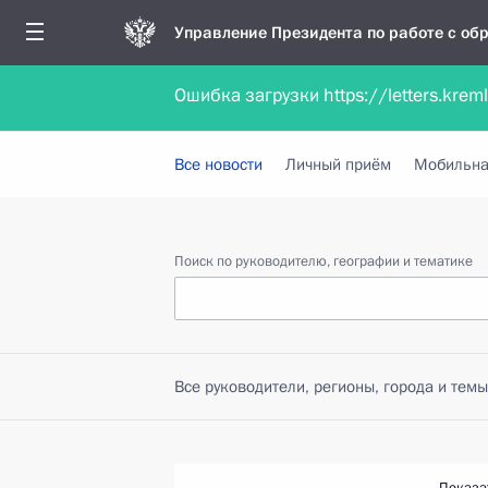
Управление Президента по работе с о
Ошибка загрузки https://letters.krem
Обратиться в форме электронного докуме
Все новости
Личный приём
Мобильна
Поиск по руководителю, географии и тематике
Все руководители, регионы, города и темы