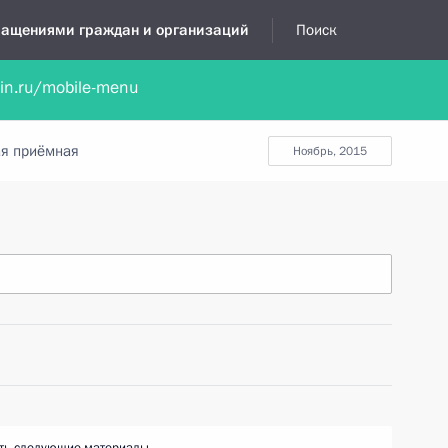
бращениями граждан и организаций
Поиск
lin.ru/mobile-menu
нта
Обратиться в устной форме
Новости
Обзоры обращени
я приёмная
ноябрь, 2015