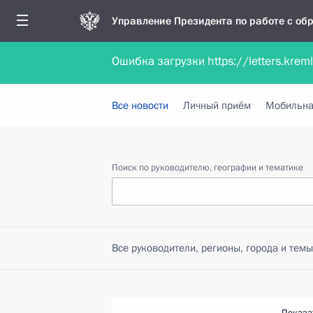
Управление Президента по работе с о
Ошибка загрузки https://letters.krem
Обратиться в форме электронного докуме
Все новости
Личный приём
Мобильна
Поиск по руководителю, географии и тематике
Все руководители, регионы, города и темы