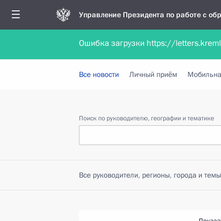
Управление Президента по работе с о
Ошибка загрузки https://letters.krem
Обратиться в форме электронного докуме
Все новости
Личный приём
Мобильна
Поиск по руководителю, географии и тематике
Все руководители, регионы, города и темы