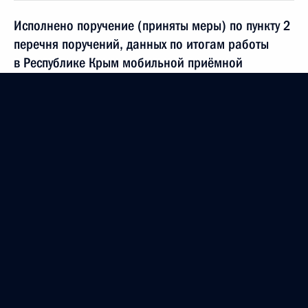
Исполнено поручение (приняты меры) по пункту 2
перечня поручений, данных по итогам работы
в Республике Крым мобильной приёмной
Президента Российской Федерации
15 октября 2021 года, 19:40
Продолжен контроль в рабочем порядке
за принятием мер по итогам личного приёма
в режиме видео-конференц-связи жительницы
Приморского края, проведённого по поручению
Президента Российской Федерации начальником
Управления Президента Российской Федерации
по работе с обращениями граждан
и организаций Михаилом Михайловским
в Приёмной Президента Российской Федерации