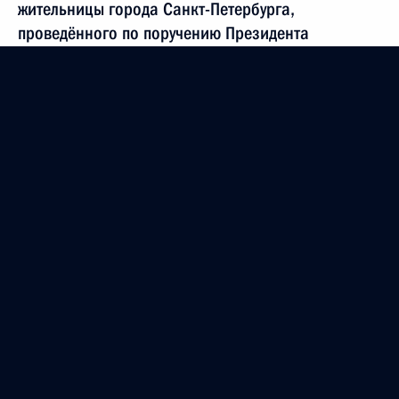
жительницы города Санкт-Петербурга,
проведённого по поручению Президента
Российской Федерации Руководителем
Администрации Президента Российской
Федерации в Приёмной Президента Российской
Федерации по приёму граждан в Москве
21 января 2016 года
14 июня 2019 года, 19:42
О ходе исполнения поручения, данного по итогам
личного приёма в режиме видео-конференц-связи
жительницы Республики Татарстан, проведённого
по поручению Президента Российской Федерации
начальником Управления Президента Российской
Федерации по научно-образовательной политике
Инной Биленкиной в Приёмной Президента