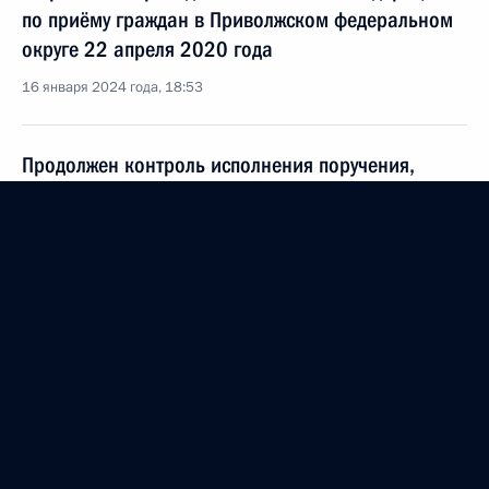
по приёму граждан в Приволжском федеральном
округе 22 апреля 2020 года
16 января 2024 года, 18:53
Продолжен контроль исполнения поручения,
данного по итогам личного приёма в режиме
видео-конференц-связи жителя Республики
Башкортостан, проведённого по поручению
Президента Российской Федерации помощником
Президента Российской Федерации Максимом
Орешкиным в Приёмной Президента Российской
Федерации по приёму граждан в Москве
21 апреля 2020 года
16 января 2024 года, 18:52