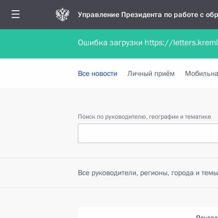
Управление Президента по работе с о
Ошибка загрузки https://letters.krem
Обратиться в форме электронного докуме
Все новости
Личный приём
Мобильна
Поиск по руководителю, географии и тематике
Все руководители, регионы, города и темы