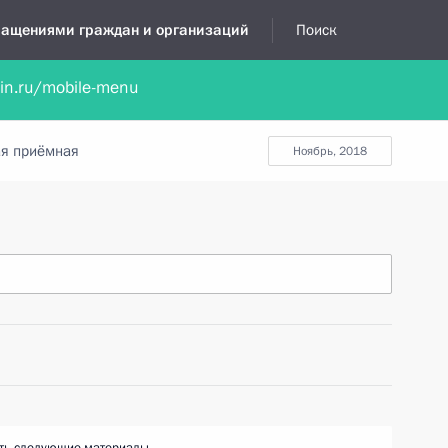
бращениями граждан и организаций
Поиск
lin.ru/mobile-menu
нта
Обратиться в устной форме
Новости
Обзоры обращени
я приёмная
ноябрь, 2018