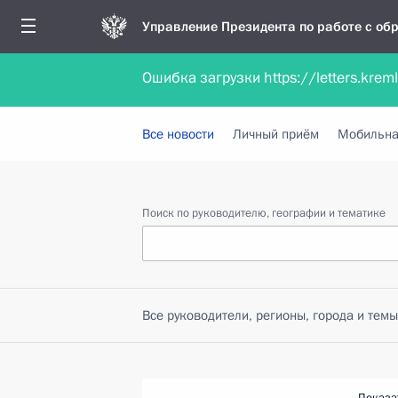
Управление Президента по работе с о
Ошибка загрузки https://letters.krem
Обратиться в форме электронного докуме
Все новости
Личный приём
Мобильна
Поиск по руководителю, географии и тематике
Все руководители, регионы, города и темы