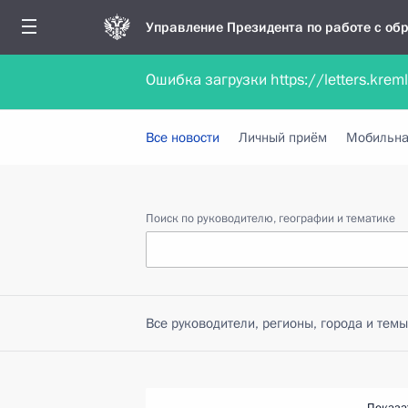
Управление Президента по работе с о
Ошибка загрузки https://letters.krem
Обратиться в форме электронного докуме
Все новости
Личный приём
Мобильна
Поиск по руководителю, географии и тематике
Все руководители, регионы, города и темы