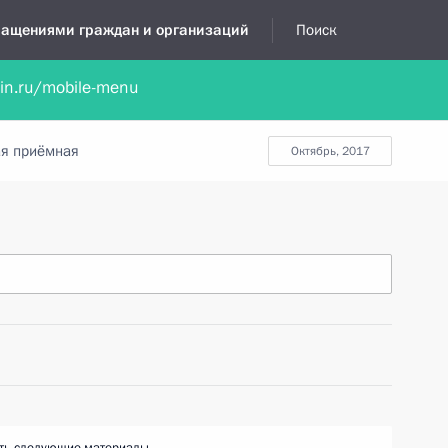
бращениями граждан и организаций
Поиск
lin.ru/mobile-menu
нта
Обратиться в устной форме
Новости
Обзоры обращени
я приёмная
октябрь, 2017