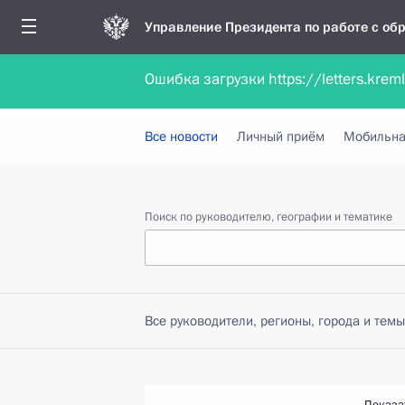
Управление Президента по работе с о
Ошибка загрузки https://letters.krem
Обратиться в форме электронного докуме
Все новости
Личный приём
Мобильна
Поиск по руководителю, географии и тематике
Все руководители, регионы, города и темы