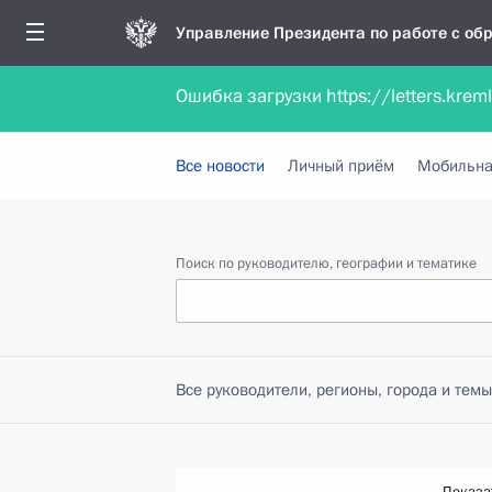
Управление Президента по работе с о
Ошибка загрузки https://letters.krem
Обратиться в форме электронного докуме
Все новости
Личный приём
Мобильна
Поиск по руководителю, географии и тематике
Все руководители, регионы, города и темы