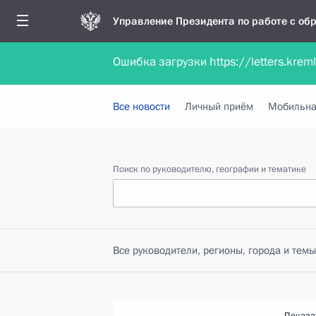
Управление Президента по работе с о
Ошибка загрузки https://letters.krem
Обратиться в форме электронного докуме
Все новости
Личный приём
Мобильна
Поиск по руководителю, географии и тематике
Все руководители, регионы, города и темы