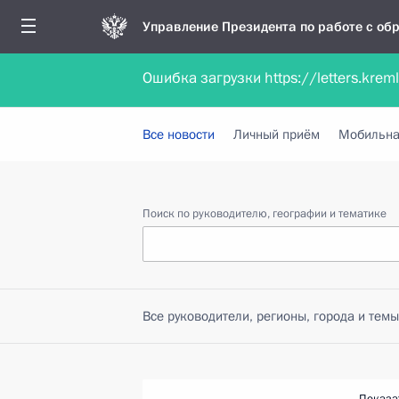
Управление Президента по работе с о
Ошибка загрузки https://letters.krem
Обратиться в форме электронного докуме
Все новости
Личный приём
Мобильна
Поиск по руководителю, географии и тематике
Все руководители, регионы, города и темы